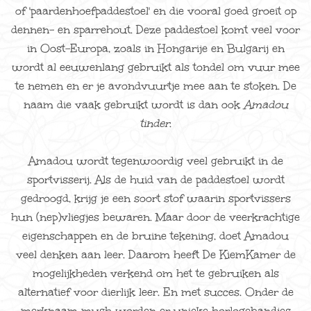
of 'paardenhoefpaddestoel' en die vooral goed groeit op
dennen- en sparrehout. Deze paddestoel komt veel voor
in Oost-Europa, zoals in Hongarije en Bulgarij en
wordt al eeuwenlang gebruikt als tondel om vuur mee
te nemen en er je avondvuurtje mee aan te stoken. De
naam die vaak gebruikt wordt is dan ook
Amadou
tinder
.
Amadou wordt tegenwoordig veel gebruikt in de
sportvisserij. Als de huid van de paddestoel wordt
gedroogd, krijg je een soort stof waarin sportvissers
hun (nep)vliegjes bewaren. Maar door de veerkrachtige
eigenschappen en de bruine tekening, doet Amadou
veel denken aan leer. Daarom heeft De KiemKamer de
mogelijkheden verkend om het te gebruiken als
alternatief voor dierlijk leer. En met succes. Onder de
merknaam mush
worden er unieke horlogebandjes