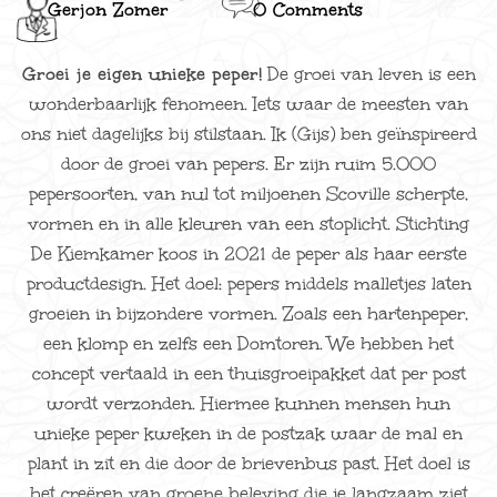
Gerjon Zomer
0 Comments
Groei je eigen unieke peper!
De groei van leven is een
wonderbaarlijk fenomeen. Iets waar de meesten van
ons niet dagelijks bij stilstaan. Ik (Gijs) ben geïnspireerd
door de groei van pepers. Er zijn ruim 5.000
pepersoorten, van nul tot miljoenen Scoville scherpte,
vormen en in alle kleuren van een stoplicht. Stichting
De Kiemkamer koos in 2021 de peper als haar eerste
productdesign. Het doel: pepers middels malletjes laten
groeien in bijzondere vormen. Zoals een hartenpeper,
een klomp en zelfs een Domtoren. We hebben het
concept vertaald in een thuisgroeipakket dat per post
wordt verzonden. Hiermee kunnen mensen hun
unieke peper kweken in de postzak waar de mal en
plant in zit en die door de brievenbus past. Het doel is
het creëren van groene beleving die je langzaam ziet