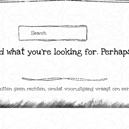
Search
for:
d what you’re looking for. Perha
 zitten geen rechten, omdat vooruitgang vraagt om een